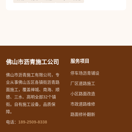
服务项目
佛山市沥青施工公司
停车场沥青铺设
佛山市沥青施工有限公司，专
业从事佛山五区各镇街沥青路
厂区道路施工
面施工，覆盖禅城、南海、顺
小区路面改造
德、三水、高明全部32个镇
市政道路维修
街。自有施工设备，品质保
障。
路面修补翻新
电话：
189-2509-8338